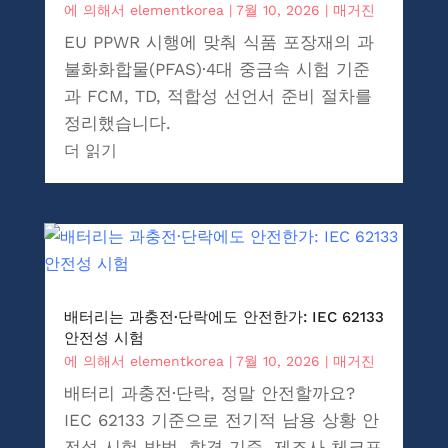
에 의해서
elementkorea
|
7월 10, 2026
|
매거진
EU PPWR 시행에 맞춰 식품 포장재의 과
불화화합물(PFAS)·4대 중금속 시험 기준
과 FCM, TD, 적합성 선언서 준비 절차를
정리했습니다.
더 읽기
배터리는 과충전·단락에도 안전한가: IEC 62133
안전성 시험
에 의해서
elementkorea
|
7월 10, 2026
|
매거진
배터리 과충전·단락, 정말 안전할까요?
IEC 62133 기준으로 전기적 남용 상황 안
전성 시험 방법, 합격 기준, 제조사 체크포