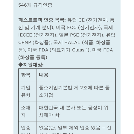
546개 규격인증
패스트트랙
인증
목록
:
유럽
CE (
전기전자
,
통
신
및
기계
분야
),
미국
FCC (
전기전자
),
국제
IECEE (
전기전자
),
일본
PSE (
전기전자
),
유럽
CPNP (
화장품
),
국제
HALAL (
식품
,
화장품
등
),
미국
FDA (
의료기기
Class 1),
미국
FDA
(
화장품
등록
)
◆
지원대상:
항목
내용
기업
중소기업기본법 제 2조에 따른 중
유형
소기업
소재
대한민국 내 본사 또는 공장이 위
지
치해야 함
업종
없음(단, 일부 제외 업종 있음 – 신