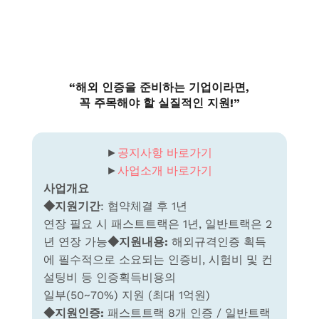
“해외 인증을 준비하는 기업이라면,
꼭 주목해야 할 실질적인 지원!”
►
공지사항 바로가기
►
사업소개 바로가기
사업개요
◆
지원기간
: 협약체결 후 1년
연장 필요 시 패스트트랙은 1년, 일반트랙은 2
년 연장 가능
◆
지원내용:
해외규격인증
획득
에
필수적으로
소요되는
인증비
,
시험비
및
컨
설팅비
등
인증획득비용의
일부
(50~70%)
지원
(
최대
1
억원
)
◆
지원인증:
패스트트랙 8개 인증 / 일반트랙