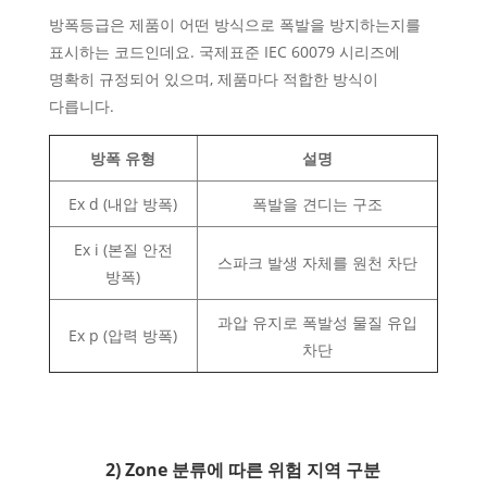
방폭등급은 제품이 어떤 방식으로 폭발을 방지하는지를
표시하는 코드인데요. 국제표준 IEC 60079 시리즈에
명확히 규정되어 있으며, 제품마다 적합한 방식이
다릅니다.
방폭 유형
설명
Ex d (내압 방폭)
폭발을 견디는 구조
Ex i (본질 안전
스파크 발생 자체를 원천 차단
방폭)
과압 유지로 폭발성 물질 유입
Ex p (압력 방폭)
차단
2) Zone 분류에 따른 위험 지역 구분