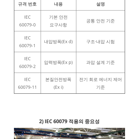
규격 번호
내용
설명
IEC
기본 안전
공통 안전 기준
60079-0
요구사항
IEC
내압방폭(Ex d)
구조·내압 시험
60079-1
IEC
압력방폭(Ex p)
과압 설계 기준
60079-2
IEC
본질안전방폭
전기 회로 에너지 제어
60079-11
(Ex i)
기준
2) IEC 60079 적용의 중요성