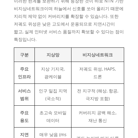
이러한 한계를 보완하기 위해 등장한 것이 바로 NTN 기반
비지상네트워크이며 하늘에서 신호를 쏘아 올리기 때문에
지리적 제약 없이 커버리지를 확장할 수 있습니다. 또한
저궤도 위성은 낮은 고도에서 운용되므로 지연시간이
짧고, 실제 인터넷 서비스 품질까지 확보할 수 있다는 점이
특징입니다.
구분
지상망
비지상네트워크
주요
지상 기지국,
저궤도 위성, HAPS,
인프라
광케이블
드론
서비스
인구 밀집 지역
전 지구적 (해상, 항공,
범위
(국소적)
극지방 포함)
주요
초고속 모바일
커버리지 공백 해소,
용도
데이터
재난 통신
지연
매우 낮음 (ms