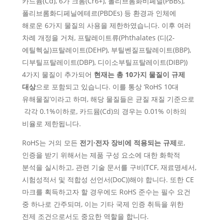
카드뮴(Cd), 6가 크롬(Cr6+), 폴리브롬화비페닐(PBBs),
폴리브롬화디페닐에테르(PBDEs) 등 환경과 인체에
해로운 6가지 물질의 사용을 제한하였습니다. 이후 여러
차례 개정을 거쳐, 프탈레이트류(Phthalates (디(2-
에틸헥실)프탈레이트(DEHP), 부틸벤질프탈레이트(BBP),
디부틸프탈레이트(DBP), 디이소부틸프탈레이트(DIBP))
4가지 물질이 추가되어
현재는 총 10가지 물질이 규제
대상
으로 포함되고 있습니다. 이를 통상 ‘RoHS 10대
유해물질’이라고 하며, 해당 물질들은 균질 재질 기준으로
각각 0.1%이하로, 카드뮴(Cd)의 경우는 0.01% 이하의
비율로 제한됩니다.
RoHS는 거의 모든
전기∙전자 장비에 적용되는 규제
로,
인증을 받기 위해서는
제품 구성 요소에 대한 화학적
분석을 실시하고, 관련 기술 문서를 구비(TCF, 재료명세서,
시험성적서 및 적합성 선언서(DoC))해야 합니다. 또한 CE
마크를 획득하고자 할 경우에도 RoHS 준수는 필수 요건
중 하나로 간주되며, 이는 기타 국제 인증 취득을 위한
전제 조건
으로서도 중요한 역할을 합니다.