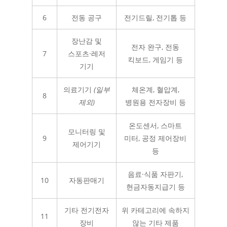
6
전동 공구
전기드릴, 전기톱 등
장난감 및
전자 완구, 전동
7
스포츠·레저
킥보드, 게임기 등
기기
의료기기
(일부
체온계, 혈압계,
8
제외)
병원용 전자장비 등
온도센서, 스마트
모니터링 및
9
미터, 공정 제어장비
제어기기
등
음료·식품 자판기,
10
자동판매기
현금자동지급기 등
기타 전기전자
위 카테고리에 속하지
11
장비
않는 기타 제품