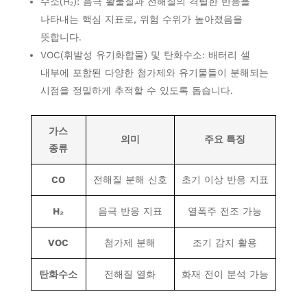
수소(H₂): 음극 활물질과 전해질의 격렬한 반응을
나타내는 핵심 지표로, 위험 수위가 높아졌음을
뜻합니다.
VOC(휘발성 유기화합물) 및 탄화수소: 배터리 셀
내부에 포함된 다양한 첨가제와 유기물들이 분해되는
시점을 정밀하게 추적할 수 있도록 돕습니다.
가스
의미
주요 특징
종류
CO
전해질 분해 신호
초기 이상 반응 지표
H₂
음극 반응 지표
열폭주 전조 가능
VOC
첨가제 분해
조기 감지 활용
탄화수소
전해질 열화
화재 전이 분석 가능