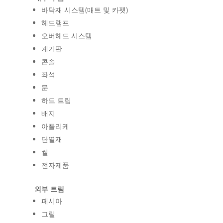
바닥재 시스템(매트 및 카펫)
헤드램프
오버헤드 시스템
계기판
콘솔
좌석
문
하드 트림
배지
아플리케
단열재
씰
전자제품
외부 트림
페시아
그릴