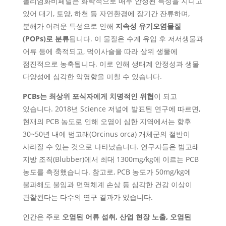
폴리염화비페닐은 화학적으로 매우 안정된 특성을 지니고
있어 대기, 토양, 하천 등 자연환경에 장기간 잔류하며,
분해가 어려운 특성으로 인해
지속성 유기오염물질
(POPs)로 분류
됩니다. 이 물질은 수계 유입 후 저서생물과
어류 등에 축적되고, 먹이사슬을 따라 상위 생물에
점진적으로 농축됩니다. 이로 인해 생태계 안정성과 생물
다양성에 심각한 악영향을 미칠 수 있습니다.
PCBs는 최상위 포식자에게 치명적인 위협
이 되고
있습니다. 2018년 Science 저널에 발표된 연구에 따르면,
현재의 PCB 농도로 인해 오염이 심한 지역에서는 향후
30~50년 내에 범고래(Orcinus orca) 개체군의 절반이
사라질 수 있는 것으로 나타났습니다. 연구자들은 범고래
지방 조직(Blubber)에서 최대 1300mg/kg에 이르는 PCB
농도를 측정했습니다. 참고로, PCB 농도가 50mg/kg에
불과해도 불임과 면역체계 손상 등 심각한 건강 이상이
관찰된다는 다수의 연구 결과가 있습니다.
인간은 주로
오염된 어류 섭취, 산업 현장 노출, 오염된