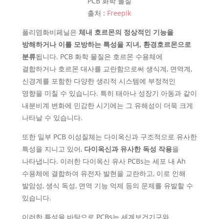
출처 :
Freepik
폴리염화비페닐은
체내 호르몬의 정상적인 기능을
방해하거나 이를 모방하는 특성을 지녀, 환경호르몬으로
분류
됩니다. PCB 화학 물질은
호르몬 수용체에
결합하거나 호르몬 대사를 교란
함으로써
생식계, 면역계,
신경계를 포함한 다양한 생리적 시스템
에 부정적인
영향을 미칠 수 있습니다. 특히
태아나 성장기 아동
과 같이
내분비계 변화에 민감한 시기에는 그 유해성이 더욱 크게
나타날 수 있습니다.
또한
일부 PCB 이성질체
는
다이옥신과 구조적으로 유사한
특성
을 지니고 있어,
다이옥신과
유사한 독성 작용
을
나타냅니다. 이러한 다이옥신 유사 PCBs는 세포 내 Ah
수용체에 결합하여
유전자 발현을 교란
하고, 이로 인해
발암성, 생식 독성, 면역 기능 억제
등의 문제를 유발할 수
있습니다.
이러한 특성을 바탕으로 PCBs는 세계보건기구와