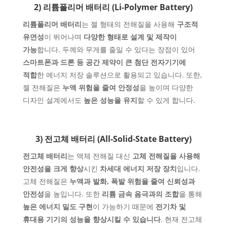
2) 리튬폴리머 배터리 (Li-Polymer Battery)
리튬폴리머 배터리
는 젤 형태의 전해질을 사용해
구조적
유연성
이 뛰어나며
다양한 형태로 설계 및 제작이
가능
합니다. 두께와 무게를 줄일 수 있다는 장점이 있어
스마트폰과 드론 등 공간 제약이 큰 첨단 전자기기에
적합
한 에너지 저장 솔루션으로 활용되고 있습니다. 또한,
젤 전해질은
누액 위험을 줄여 안정성
을 높이며 다양한
디자인 설계에서도
높은 성능을 유지
할 수 있게 합니다.
3) 전고체 배터리 (All-Solid-State Battery)
전고체 배터리
는 액체 전해질 대신
고체 전해질을 사용해
안전성을 크게 향상
시킨
차세대 에너지 저장 장치
입니다.
고체 전해질은
누액과 발화, 폭발 위험을 줄여 신뢰성과
안전성
을 높입니다. 또한
리튬 금속 음극과의 조합
을 통해
높은 에너지 밀도 구현
이 가능하기 때문에
전기차 및
휴대용 기기의 성능을 향상시킬 수 있습니다
. 현재 전고체