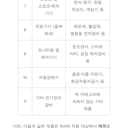
전자 완구, 전동
7
스포츠·레저
킥보드, 게임기 등
기기
의료기기
(일부
체온계, 혈압계,
8
제외)
병원용 전자장비 등
온도센서, 스마트
모니터링 및
9
미터, 공정 제어장비
제어기기
등
음료·식품 자판기,
10
자동판매기
현금자동지급기 등
위 카테고리에
기타 전기전자
11
속하지 않는 기타
장비
제품
다만, 다음과 같은 제품은 RoHS 적용 대상에서
예외
로