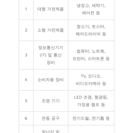
냉장고, 세탁기,
1
대형 가전제품
에어컨 등
청소기, 토스터,
2
소형 가전제품
헤어드라이어 등
정보통신기기
컴퓨터, 노트북,
3
(IT) 및 통신
프린터, 스마트폰 등
장비
TV, 오디오,
4
소비자용 장비
비디오카메라 등
LED 조명, 형광등,
5
조명 기기
가정용 램프 등
6
전동 공구
전기드릴, 전기톱 등
장난감 및