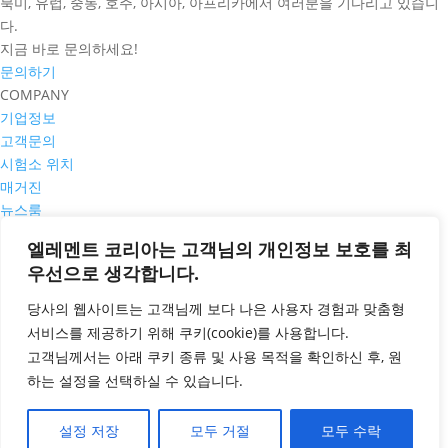
북미, 유럽, 중동, 호주, 아시아, 아프리카에서 여러분을 기다리고 있습니
다.
지금 바로 문의하세요!
문의하기
COMPANY
기업정보
고객문의
시험소 위치
매거진
뉴스룸
PRIVACY POLICY
엘레멘트 코리아는 고객님의 개인정보 보호를 최
쿠키정책
우선으로 생각합니다.
개인정보 취급방침
서비스 일반 약관
당사의 웹사이트는 고객님께 보다 나은 사용자 경험과 맞춤형
공평성 선언
서비스를 제공하기 위해
쿠키
(cookie)
를 사용합니다
.
CONTACT
고객님께서는 아래 쿠키 종류 및 사용 목적을 확인하신 후
,
원
고객문의 바로가기
하는 설정을 선택하실 수
있습니다
.
설정 저장
모두 거절
모두 수락